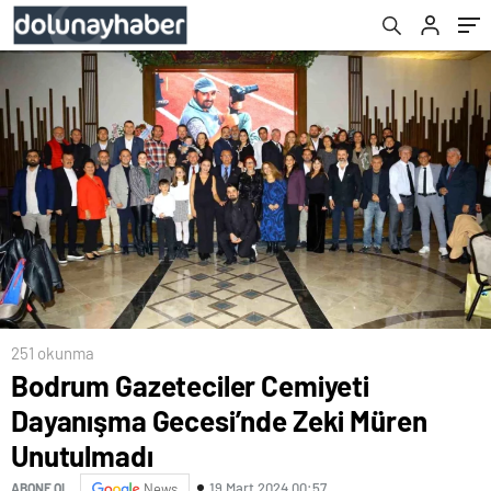
251 okunma
Bodrum Gazeteciler Cemiyeti
Dayanışma Gecesi’nde Zeki Müren
Unutulmadı
19 Mart 2024 00:57
ABONE OL
News