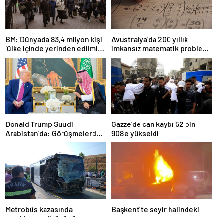
BM: Dünyada 83,4 milyon kişi
Avustralya’da 200 yıllık
‘ülke içinde yerinden edilmiş’
imkansız matematik problemi
olarak yaşıyor
çözüldü
Donald Trump Suudi
Gazze’de can kaybı 52 bin
Arabistan’da: Görüşmelerde
908’e yükseldi
uyukladı
Metrobüs kazasında
Başkent’te seyir halindeki