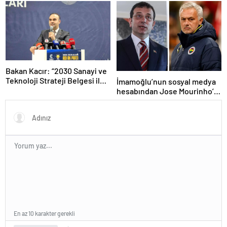
Bakan Kacır: “2030 Sanayi ve
Teknoloji Strateji Belgesi ile
İmamoğlu’nun sosyal medya
yeni yatırım teşvik sistemi
hesabından Jose Mourinho’lu
devreye alınacak”
paylaşım
En az 10 karakter gerekli