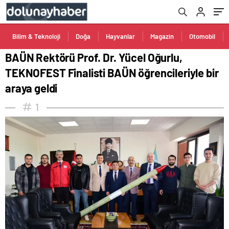
araya geldi
Bilim & Teknoloji
Doğa
Hayvanlar
Magazin
Otomobil
BAÜN Rektörü Prof. Dr. Yücel Oğurlu,
TEKNOFEST Finalisti BAÜN öğrencileriyle bir
araya geldi
1