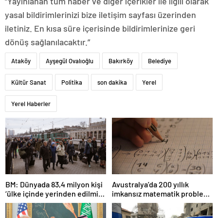
“Yayınlanan tüm haber ve diğer içerikler ile ilgili olarak
yasal bildirimlerinizi bize iletişim sayfası üzerinden
iletiniz. En kısa süre içerisinde bildirimlerinize geri
dönüş sağlanılacaktır.”
Ataköy
Ayşegül Ovalıoğlu
Bakırköy
Belediye
Kültür Sanat
Politika
son dakika
Yerel
Yerel Haberler
BM: Dünyada 83,4 milyon kişi
Avustralya’da 200 yıllık
‘ülke içinde yerinden edilmiş’
imkansız matematik problemi
olarak yaşıyor
çözüldü