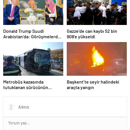
Donald Trump Suudi
Gazze’de can kaybı 52 bin
Arabistan’da: Görüşmelerde
908’e yükseldi
uyukladı
Metrobüs kazasında
Başkent’te seyir halindeki
tutuklanan sürücünün
araçta yangın
ifadesine ulaşıldı