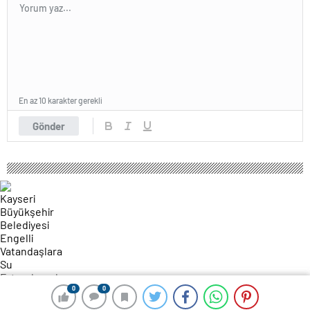
En az 10 karakter gerekli
Gönder
0
0
0
0