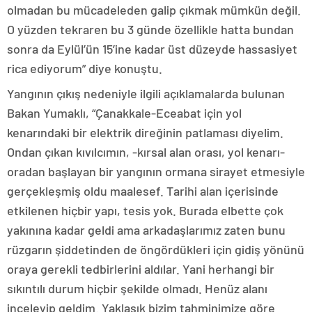
olmadan bu mücadeleden galip çıkmak mümkün değil.
O yüzden tekraren bu 3 günde özellikle hatta bundan
sonra da Eylül’ün 15’ine kadar üst düzeyde hassasiyet
rica ediyorum” diye konuştu.
Yangının çıkış nedeniyle ilgili açıklamalarda bulunan
Bakan Yumaklı, “Çanakkale-Eceabat için yol
kenarındaki bir elektrik direğinin patlaması diyelim.
Ondan çıkan kıvılcımın, -kırsal alan orası, yol kenarı-
oradan başlayan bir yangının ormana sirayet etmesiyle
gerçekleşmiş oldu maalesef. Tarihi alan içerisinde
etkilenen hiçbir yapı, tesis yok. Burada elbette çok
yakınına kadar geldi ama arkadaşlarımız zaten bunu
rüzgarın şiddetinden de öngördükleri için gidiş yönünü
oraya gerekli tedbirlerini aldılar. Yani herhangi bir
sıkıntılı durum hiçbir şekilde olmadı. Henüz alanı
inceleyip geldim. Yaklaşık bizim tahminimize göre