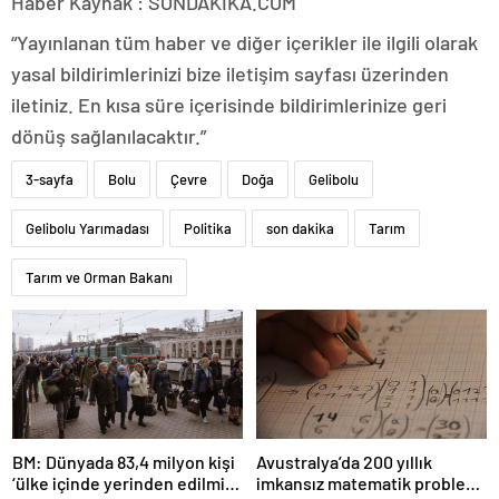
Haber Kaynak : SONDAKIKA.COM
“Yayınlanan tüm haber ve diğer içerikler ile ilgili olarak
yasal bildirimlerinizi bize iletişim sayfası üzerinden
iletiniz. En kısa süre içerisinde bildirimlerinize geri
dönüş sağlanılacaktır.”
3-sayfa
Bolu
Çevre
Doğa
Gelibolu
Gelibolu Yarımadası
Politika
son dakika
Tarım
Tarım ve Orman Bakanı
BM: Dünyada 83,4 milyon kişi
Avustralya’da 200 yıllık
‘ülke içinde yerinden edilmiş’
imkansız matematik problemi