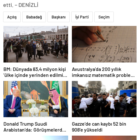
etti. – DENİZLİ
Açılış
Babadağ
Başkanı
İyi Parti
Seçim
BM: Dünyada 83,4 milyon kişi
Avustralya’da 200 yıllık
‘ülke içinde yerinden edilmiş’
imkansız matematik problemi
olarak yaşıyor
çözüldü
Donald Trump Suudi
Gazze’de can kaybı 52 bin
Arabistan’da: Görüşmelerde
908’e yükseldi
uyukladı