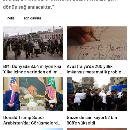
dönüş sağlanılacaktır.”
Polis
son dakika
BM: Dünyada 83,4 milyon kişi
Avustralya’da 200 yıllık
‘ülke içinde yerinden edilmiş’
imkansız matematik problemi
olarak yaşıyor
çözüldü
Donald Trump Suudi
Gazze’de can kaybı 52 bin
Arabistan’da: Görüşmelerde
908’e yükseldi
uyukladı