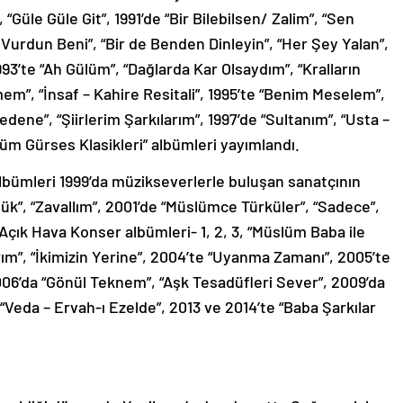
Güle Güle Git”, 1991’de “Bir Bilebilsen/ Zalim”, “Sen
rdun Beni”, “Bir de Benden Dinleyin”, “Her Şey Yalan”,
93’te “Ah Gülüm”, “Dağlarda Kar Olsaydım”, “Kralların
m”, “İnsaf – Kahire Resitali”, 1995’te “Benim Meselem”,
edene”, “Şiirlerim Şarkılarım”, 1997’de “Sultanım”, “Usta –
lüm Gürses Klasikleri” albümleri yayımlandı.
albümleri 1999’da müzikseverlerle buluşan sanatçının
k”, “Zavallım”, 2001’de “Müslümce Türküler”, “Sadece”,
 Açık Hava Konser albümleri- 1, 2, 3, “Müslüm Baba ile
ım”, “İkimizin Yerine”, 2004’te “Uyanma Zamanı”, 2005’te
2006’da “Gönül Teknem”, “Aşk Tesadüfleri Sever”, 2009’da
 “Veda – Ervah-ı Ezelde”, 2013 ve 2014’te “Baba Şarkılar