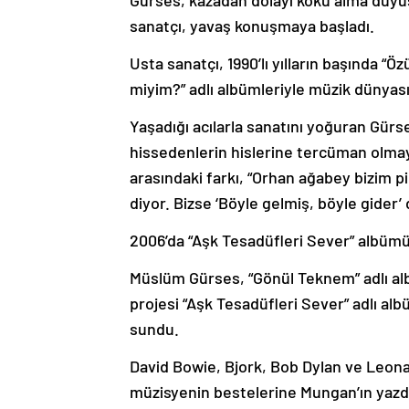
Gürses, kazadan dolayı koku alma duyus
sanatçı, yavaş konuşmaya başladı.
Usta sanatçı, 1990’lı yılların başında “
miyim?” adlı albümleriyle müzik dünyasın
Yaşadığı acılarla sanatını yoğuran Gürs
hissedenlerin hislerine tercüman olmaya
arasındaki farkı, “Orhan ağabey bizim p
diyor. Bizse ‘Böyle gelmiş, böyle gider’ 
2006’da “Aşk Tesadüfleri Sever” albümün
Müslüm Gürses, “Gönül Teknem” adlı al
projesi “Aşk Tesadüfleri Sever” adlı a
sundu.
David Bowie, Bjork, Bob Dylan ve Leona
müzisyenin bestelerine Mungan’ın yazdı