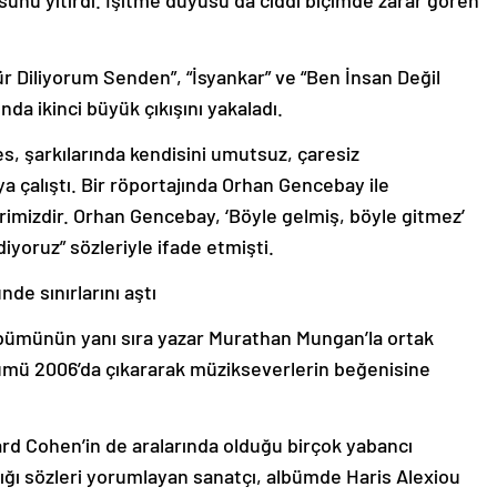
unu yitirdi. İşitme duyusu da ciddi biçimde zarar gören
Özür Diliyorum Senden”, “İsyankar” ve “Ben İnsan Değil
da ikinci büyük çıkışını yakaladı.
es, şarkılarında kendisini umutsuz, çaresiz
 çalıştı. Bir röportajında Orhan Gencebay ile
irimizdir. Orhan Gencebay, ‘Böyle gelmiş, böyle gitmez’
diyoruz” sözleriyle ifade etmişti.
de sınırlarını aştı
bümünün yanı sıra yazar Murathan Mungan’la ortak
lbümü 2006’da çıkararak müzikseverlerin beğenisine
rd Cohen’in de aralarında olduğu birçok yabancı
ğı sözleri yorumlayan sanatçı, albümde Haris Alexiou