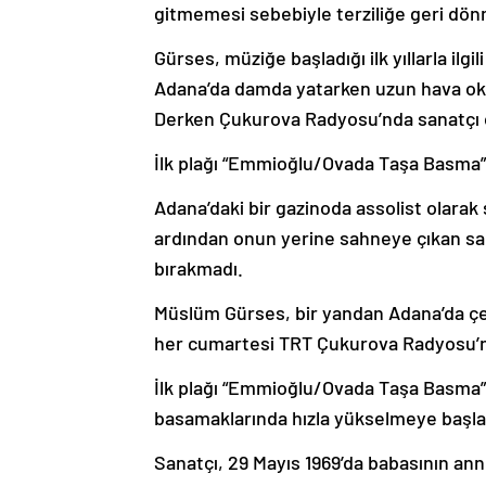
gitmemesi sebebiyle terziliğe geri dön
Gürses, müziğe başladığı ilk yıllarla ilgil
Adana’da damda yatarken uzun hava oku
Derken Çukurova Radyosu’nda sanatçı ol
İlk plağı “Emmioğlu/Ovada Taşa Basma”
Adana’daki bir gazinoda assolist olarak
ardından onun yerine sahneye çıkan san
bırakmadı.
Müslüm Gürses, bir yandan Adana’da çeş
her cumartesi TRT Çukurova Radyosu’nda
İlk plağı “Emmioğlu/Ovada Taşa Basma” ad
basamaklarında hızla yükselmeye başla
Sanatçı, 29 Mayıs 1969’da babasının ann