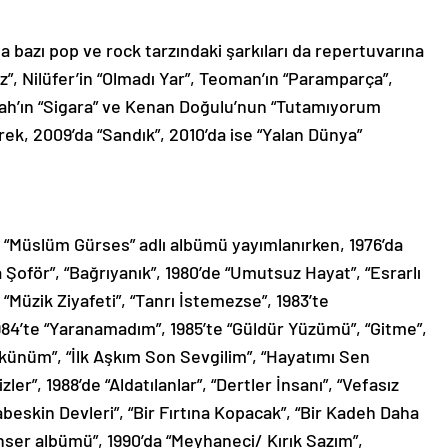
a bazı pop ve rock tarzındaki şarkıları da repertuvarına
z”, Nilüfer’in “Olmadı Yar”, Teoman’ın “Paramparça”,
rah’ın “Sigara” ve Kenan Doğulu’nun “Tutamıyorum
rek, 2009’da “Sandık”, 2010’da ise “Yalan Dünya”
lı “Müslüm Gürses” adlı albümü yayımlanırken, 1976’da
 Şoför”, “Bağrıyanık”, 1980’de “Umutsuz Hayat”, “Esrarlı
e “Müzik Ziyafeti”, “Tanrı İstemezse”, 1983’te
984’te “Yaranamadım”, 1985’te “Güldür Yüzümü”, “Gitme”,
Küskünüm”, “İlk Aşkım Son Sevgilim”, “Hayatımı Sen
ler”, 1988’de “Aldatılanlar”, “Dertler İnsanı”, “Vefasız
beskin Devleri”, “Bir Fırtına Kopacak”, “Bir Kadeh Daha
ser albümü”, 1990’da “Meyhaneci/ Kırık Sazım”,