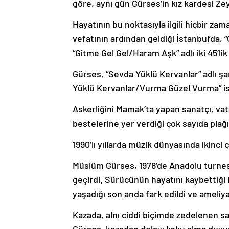
göre, aynı gün Gürses’in kız kardeşi Ze
Hayatının bu noktasıyla ilgili hiçbir 
vefatının ardından geldiği İstanbul’da,
“Gitme Gel Gel/Haram Aşk” adlı iki 45’li
Gürses, “Sevda Yüklü Kervanlar” adlı şa
Yüklü Kervanlar/Vurma Güzel Vurma” isim
Askerliğini Mamak’ta yapan sanatçı, va
bestelerine yer verdiği çok sayıda plağ
1990’lı yıllarda müzik dünyasında ikinci ç
Müslüm Gürses, 1978’de Anadolu turnesi
geçirdi. Sürücünün hayatını kaybettiği 
yaşadığı son anda fark edildi ve ameliya
Kazada, alnı ciddi biçimde zedelenen sa