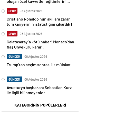
oluşan özel kuvvetler eğitimlerini
başlattı.
SPOR
08 Ağustos 2026
Cristiano Ronaldo’nun akıllara zarar
tüm kariyerinin istatistiğini çıkardık !
SPOR
08 Ağustos 2026
Galatasaray’a kötü haber! Monaco’dan
flaş Onyekuru kararı.
GÜNDEM
08 Ağustos 2026
Trump’tan seçim sonrası ilk mülakat
GÜNDEM
08 Ağustos 2026
Avusturya başbakanı Sebastian Kurz
ile ilgili bilinmeyenler
KATEGORİNİN POPÜLERLERİ