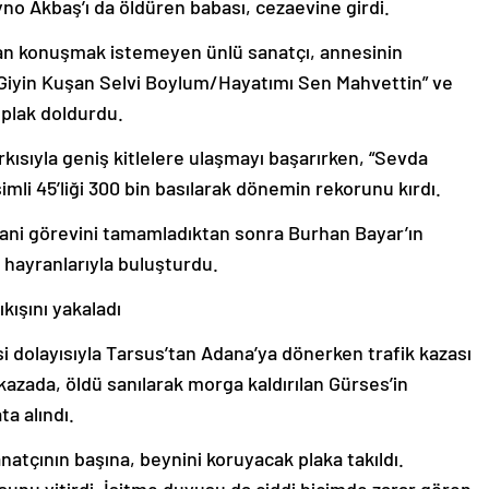
yno Akbaş’ı da öldüren babası, cezaevine girdi.
zaman konuşmak istemeyen ünlü sanatçı, annesinin
 “Giyin Kuşan Selvi Boylum/Hayatımı Sen Mahvettin” ve
k plak doldurdu.
rkısıyla geniş kitlelere ulaşmayı başarırken, “Sevda
li 45’liği 300 bin basılarak dönemin rekorunu kırdı.
tani görevini tamamladıktan sonra Burhan Bayar’ın
ı hayranlarıyla buluşturdu.
ıkışını yakaladı
 dolayısıyla Tarsus’tan Adana’ya dönerken trafik kazası
kazada, öldü sanılarak morga kaldırılan Gürses’in
ta alındı.
natçının başına, beynini koruyacak plaka takıldı.