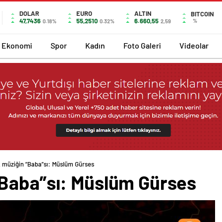
DOLAR
EURO
ALTIN
BITCOIN
47,7436
55,2510
6.660,55
%
0.18%
0.32%
2,59
Ekonomi
Spor
Kadın
Foto Galeri
Videolar
 müziğin “Baba”sı: Müslüm Gürses
“Baba”sı: Müslüm Gürses