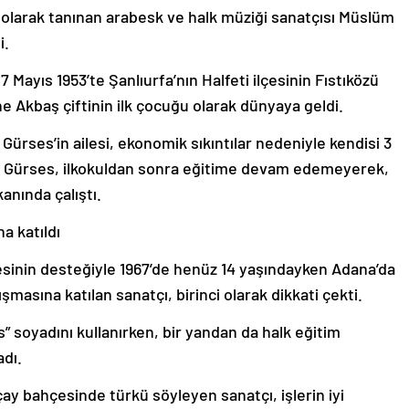
olarak tanınan arabesk ve halk müziği sanatçısı Müslüm
i.
Mayıs 1953’te Şanlıurfa’nın Halfeti ilçesinin Fıstıközü
 Akbaş çiftinin ilk çocuğu olarak dünyaya geldi.
Gürses’in ailesi, ekonomik sıkıntılar nedeniyle kendisi 3
m Gürses, ilkokuldan sonra eğitime devam edemeyerek,
anında çalıştı.
a katıldı
inin desteğiyle 1967’de henüz 14 yaşındayken Adana’da
asına katılan sanatçı, birinci olarak dikkati çekti.
 soyadını kullanırken, bir yandan da halk eğitim
dı.
 çay bahçesinde türkü söyleyen sanatçı, işlerin iyi