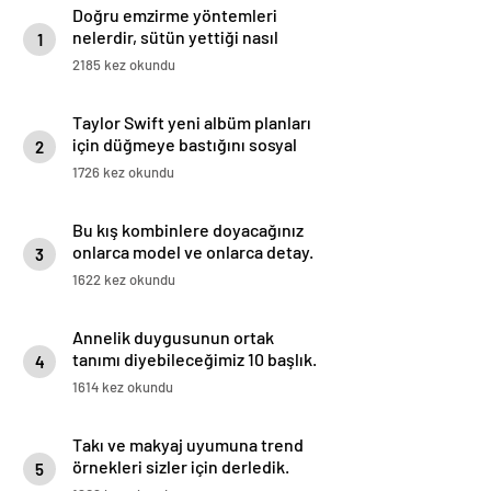
Doğru emzirme yöntemleri
nelerdir, sütün yettiği nasıl
1
anlaşılır?
2185 kez okundu
Taylor Swift yeni albüm planları
için düğmeye bastığını sosyal
2
medyadan duyurdu!
1726 kez okundu
Bu kış kombinlere doyacağınız
onlarca model ve onlarca detay.
3
1622 kez okundu
Annelik duygusunun ortak
tanımı diyebileceğimiz 10 başlık.
4
1614 kez okundu
Takı ve makyaj uyumuna trend
örnekleri sizler için derledik.
5