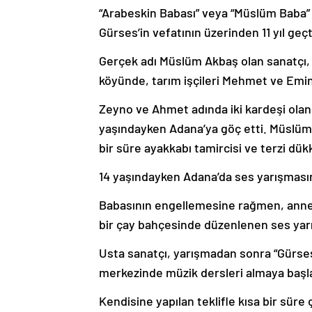
“Arabeskin Babası” veya “Müslüm Baba” 
Gürses’in vefatının üzerinden 11 yıl geçt
Gerçek adı Müslüm Akbaş olan sanatçı, 7 
köyünde, tarım işçileri Mehmet ve Emine
Zeyno ve Ahmet adında iki kardeşi olan 
yaşındayken Adana’ya göç etti. Müslü
bir süre ayakkabı tamircisi ve terzi dükk
14 yaşındayken Adana’da ses yarışmasın
Babasının engellemesine rağmen, annes
bir çay bahçesinde düzenlenen ses yarışm
Usta sanatçı, yarışmadan sonra “Gürses”
merkezinde müzik dersleri almaya başla
Kendisine yapılan teklifle kısa bir süre