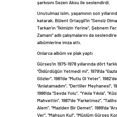
şarkısını Sezen Aksu ile seslendirdi.
Unutulmaz isim, yaşamının son yıllarınd
katarak, Bülent Ortaçgil’in “Sensiz Olma
Tarkan’ın “İkimizin Yerine”, Şebnem Fe
Zamanı” adlı çalışmalarını da seslendire
albümlerine imza attı.
Onlarca albüm ve plak yaptı
Gürses’in 1975-1978 yıllarında dört fark
“Öldürdüğün Yetmedi mi”, 1979’da “Gazla
Gözler”, 1981’de “Mutlu Ol Yeter”, 1982’d
“Anlatamadım”, “Dertliler Meyhanesi”, 1
1986’da “Sevda Yolu”, “Yıkıla Yıkıla”, “
Mahvettin”, 1987’de “Farketmez”, “Talihsiz
Alem”, “Maziden Bir Demet”, 1989’da “Ara
Ver”, “Mahsun Kul”, “Müslüm Gürses Kon