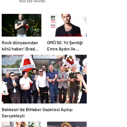
1602 kez okundu
Rock dünyasından
OMÜ 50. Yıl Şenliği
kötü haber! Brad
Emre Aydın ile
Arnold dördüncü
Başlıyor
evre kanser
Balıkesir’de BiHaber Gazetesi Açılışı
Gerçekleşti