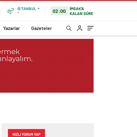
İMSAK'A
İSTANBUL
02:00
KALAN SÜRE
°
Yazarlar
Gazeteler
HIZLI YORUM YAP