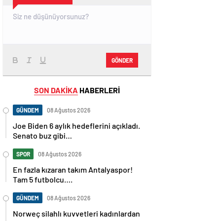
GÖNDER
SON DAKİKA
HABERLERİ
GÜNDEM
08 Ağustos 2026
Joe Biden 6 aylık hedeflerini açıkladı.
Senato buz gibi…
SPOR
08 Ağustos 2026
En fazla kızaran takım Antalyaspor!
Tam 5 futbolcu….
GÜNDEM
08 Ağustos 2026
Norweç silahlı kuvvetleri kadınlardan