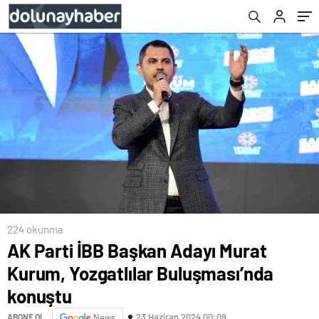
224 okunma
AK Parti İBB Başkan Adayı Murat
Kurum, Yozgatlılar Buluşması’nda
konuştu
23 Haziran 2024 00:09
ABONE OL
News