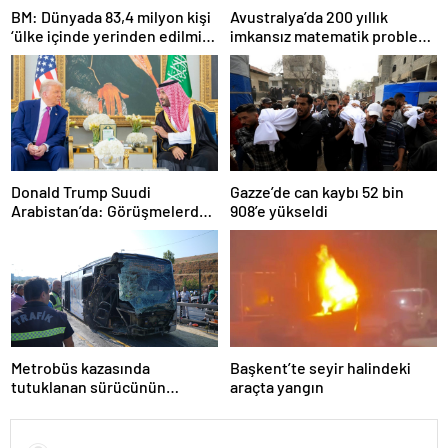
BM: Dünyada 83,4 milyon kişi
Avustralya’da 200 yıllık
‘ülke içinde yerinden edilmiş’
imkansız matematik problemi
olarak yaşıyor
çözüldü
Donald Trump Suudi
Gazze’de can kaybı 52 bin
Arabistan’da: Görüşmelerde
908’e yükseldi
uyukladı
Metrobüs kazasında
Başkent’te seyir halindeki
tutuklanan sürücünün
araçta yangın
ifadesine ulaşıldı