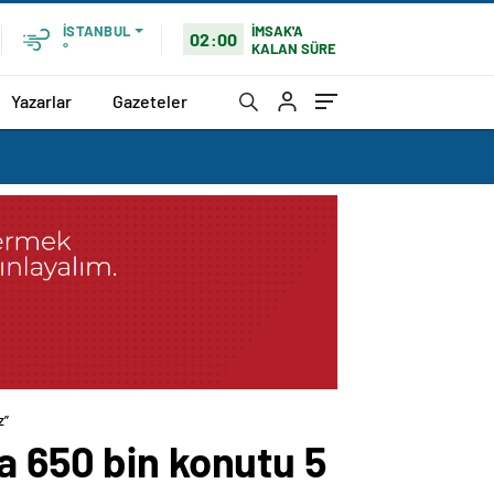
İMSAK'A
İSTANBUL
02:00
KALAN SÜRE
°
Yazarlar
Gazeteler
z”
a 650 bin konutu 5