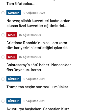
Tam 5 futbolcu….
GÜNDEM
07 Ağustos 2026
Norweç silahlı kuvvetleri kadınlardan
oluşan özel kuvvetler eğitimlerini
başlattı.
SPOR
07 Ağustos 2026
Cristiano Ronaldo’nun akıllara zarar
tüm kariyerinin istatistiğini çıkardık !
SPOR
07 Ağustos 2026
Galatasaray’a kötü haber! Monaco’dan
flaş Onyekuru kararı.
GÜNDEM
07 Ağustos 2026
Trump’tan seçim sonrası ilk mülakat
GÜNDEM
07 Ağustos 2026
Avusturya başbakanı Sebastian Kurz