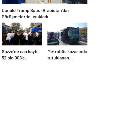
Donald Trump Suudi Arabistan’da:
Görüşmelerde uyukladı
Gazze’de can kaybı
Metrobüs kazasında
52 bin 908’e
tutuklanan
yükseldi
sürücünün
ifadesine ulaşıldı