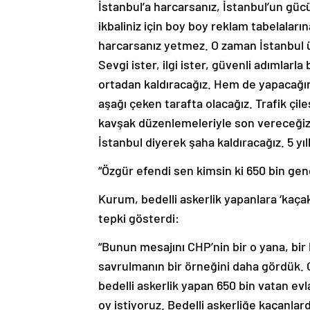
İstanbul’a harcarsanız, İstanbul’un güc
ikbaliniz için boy boy reklam tabelaları
harcarsanız yetmez. O zaman İstanbul üzü
Sevgi ister, ilgi ister, güvenli adımlarl
ortadan kaldıracağız. Hem de yapacağımız 
aşağı çeken tarafta olacağız. Trafik çil
kavşak düzenlemeleriyle son vereceğiz.
İstanbul diyerek şaha kaldıracağız. 5 yıll
“Özgür efendi sen kimsin ki 650 bin gen
Kurum, bedelli askerlik yapanlara ‘kaça
tepki gösterdi:
“Bunun mesajını CHP’nin bir o yana, bi
savrulmanın bir örneğini daha gördük. 
bedelli askerlik yapan 650 bin vatan evl
oy istiyoruz. Bedelli askerliğe kaçanla