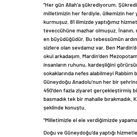
“Her gün Allah’a şükrediyorum. Şükred
milletimizin her ferdiyle, ülkemizin he
kurmuşuz. 81 ilimizde yaptığımız hizmetl
teveccühüne mazhar olmuşuz. İnanın, m
en büyüdüğüdür. Bu tebessümün ardında 
sizlere olan sevdamız var. Ben Mardin’
okul arkadaşım. Mardin’den Mezopotamy
insanların ruhunu, kardeşliğini görürsünü
sokaklarında nefes alabilmeyi Rabbim bi
Güneydoğu Anadolu’nun her bir şehrinde b
450’den fazla ziyaret gerçekleştirmiş 
basmadık tek bir mahalle bırakmadık. Ka
şeklinde konuştu.
“Milletimizle el ele verdiğimizde yapama
Doğu ve Güneydoğu’da yaptığı hizmetle