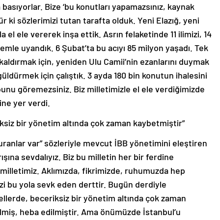
a basıyorlar. Bize ‘bu konutları yapamazsınız, kaynak
ür ki sözlerimizi tutan tarafta olduk. Yeni Elazığ, yeni
 el ele vererek inşa ettik. Asrın felaketinde 11 ilimizi, 14
emle uyandık. 6 Şubat’ta bu acıyı 85 milyon yaşadı. Tek
 kaldırmak için, yeniden Ulu Camii’nin ezanlarını duymak
üldürmek için çalıştık. 3 ayda 180 bin konutun ihalesini
unu göremezsiniz. Biz milletimizle el ele verdiğimizde
ine yer verdi.
iksiz bir yönetim altında çok zaman kaybetmiştir”
duranlar var” sözleriyle mevcut İBB yönetimini eleştiren
şına sevdalıyız. Biz bu milletin her bir ferdine
illetimiz. Aklımızda, fikrimizde, ruhumuzda hep
izi bu yola sevk eden derttir. Bugün derdiyle
ellerde, beceriksiz bir yönetim altında çok zaman
edilmiş, heba edilmiştir. Ama önümüzde İstanbul’u