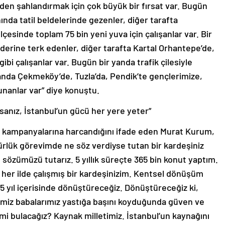
den şahlandırmak için çok büyük bir fırsat var. Bugün
nında tatil beldelerinde gezenler, diğer tarafta
lçesinde toplam 75 bin yeni yuva için çalışanlar var. Bir
aderine terk edenler, diğer tarafta Kartal Orhantepe’de,
ibi çalışanlar var. Bugün bir yanda trafik çilesiyle
yanda Çekmeköy’de, Tuzla’da, Pendik’te gençlerimize,
unanlar var” diye konuştu.
rsanız, İstanbul’un gücü her yere yeter”
am kampanyalarına harcandığını ifade eden Murat Kurum,
ürlük görevimde ne söz verdiyse tutan bir kardeşiniz
 sözümüzü tutarız. 5 yıllık süreçte 365 bin konut yaptım.
her ilde çalışmış bir kardeşinizim. Kentsel dönüşüm
 5 yıl içerisinde dönüştüreceğiz. Dönüştüreceğiz ki,
imiz babalarımız yastığa başını koyduğunda güven ve
i bulacağız? Kaynak milletimiz. İstanbul’un kaynağını