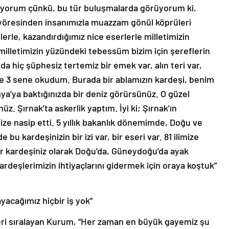
iyorum çünkü, bu tür buluşmalarda görüyorum ki,
r yöresinden insanımızla muazzam gönül köprüleri
erle, kazandırdığımız nice eserlerle milletimizin
illetimizin yüzündeki tebessüm bizim için şereflerin
hiç şüphesiz tertemiz bir emek var, alın teri var,
de 3 sene okudum. Burada bir ablamızın kardeşi, benim
a’ya baktığınızda bir deniz görürsünüz. O güzel
z. Şırnak’ta askerlik yaptım. İyi ki; Şırnak’ın
ze nasip etti. 5 yıllık bakanlık dönemimde, Doğu ve
u kardeşinizin bir izi var, bir eseri var. 81 ilimize
bir kardeşiniz olarak Doğu’da, Güneydoğu’da ayak
rdeşlerimizin ihtiyaçlarını gidermek için oraya koştuk”
yacağımız hiçbir iş yok”
ri sıralayan Kurum, “Her zaman en büyük gayemiz şu