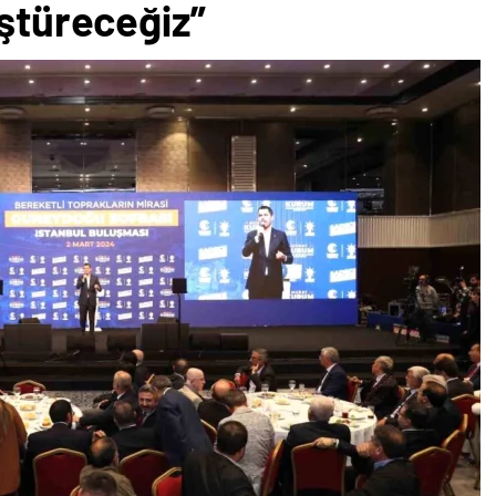
üştüreceğiz”