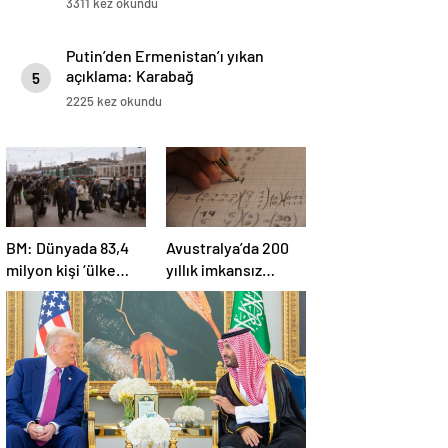
3311 kez okundu
Putin’den Ermenistan’ı yıkan
açıklama: Karabağ
5
Azerbaycan’ın ayrılmaz bir
2225 kez okundu
parçasıdır!
BM: Dünyada 83,4
Avustralya’da 200
milyon kişi ‘ülke
yıllık imkansız
içinde yerinden
matematik
edilmiş’ olarak
problemi çözüldü
yaşıyor