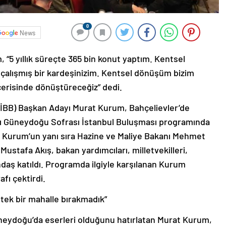
0
News
“5 yıllık süreçte 365 bin konut yaptım. Kentsel
çalışmış bir kardeşinizim. Kentsel dönüşüm bizim
 içerisinde dönüştüreceğiz” dedi.
(İBB) Başkan Adayı Murat Kurum, Bahçelievler’de
sı Güneydoğu Sofrası İstanbul Buluşması programında
a Kurum’un yanı sıra Hazine ve Maliye Bakanı Mehmet
tafa Akış, bakan yardımcıları, milletvekilleri,
daş katıldı. Programda ilgiyle karşılanan Kurum
fı çektirdi.
ek bir mahalle bırakmadık”
üneydoğu’da eserleri olduğunu hatırlatan Murat Kurum,