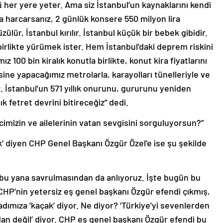
ü her yere yeter. Ama siz İstanbul’un kaynaklarını kendi
na harcarsanız, 2 günlük konsere 550 milyon lira
lür, İstanbul kırılır. İstanbul küçük bir bebek gibidir.
a birlikte yürümek ister. Hem İstanbul’daki deprem riskini
100 bin kiralık konutla birlikte, konut kira fiyatlarını
esine yapacağımız metrolarla, karayolları tünelleriyle ve
 İstanbul’un 571 yıllık onurunu, gururunu yeniden
ık fetret devrini bitireceğiz” dedi.
cimizin ve ailelerinin vatan sevgisini sorguluyorsun?”
k’ diyen CHP Genel Başkanı Özgür Özel’e ise şu şekilde
r bu yana savrulmasından da anlıyoruz. İşte bugün bu
CHP’nin yetersiz eş genel başkanı Özgür efendi çıkmış,
adımıza ‘kaçak’ diyor. Ne diyor? ‘Türkiye’yi sevenlerden
rdan değil’ diyor. CHP eş genel başkanı Özgür efendi bu