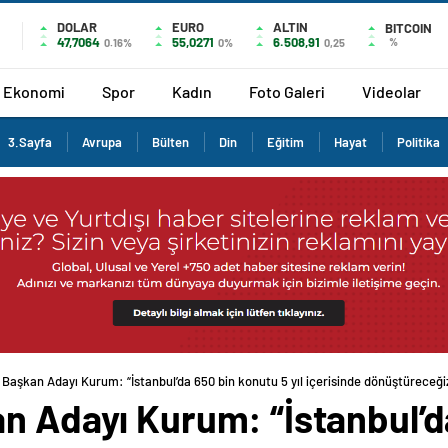
DOLAR
EURO
ALTIN
BITCOIN
47,7064
55,0271
6.508,91
%
0.16%
0%
0,25
Ekonomi
Spor
Kadın
Foto Galeri
Videolar
3.Sayfa
Avrupa
Bülten
Din
Eğitim
Hayat
Politika
 Başkan Adayı Kurum: “İstanbul’da 650 bin konutu 5 yıl içerisinde dönüştüreceği
n Adayı Kurum: “İstanbul’d