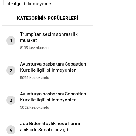
ile ilgili bilinmeyenler
KATEGORİNİN POPÜLERLERİ
Trump’tan seçim sonrası ilk
mülakat
1
8105 kez okundu
Avusturya başbakanı Sebastian
Kurz ile ilgili bilinmeyenler
2
5058 kez okundu
Avusturya başbakanı Sebastian
Kurz ile ilgili bilinmeyenler
3
5032 kez okundu
Joe Biden 6 aylık hedeflerini
açıkladı. Senato buz gibi…
4