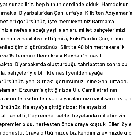
hayat sunabiliriz, hep bunun derdinde olduk. Hamdolsun
rnak’a, Diyarbakır’dan Şanlıurfa’ya, Kilis’ten Adıyaman’a
zmetleri görürsünüz. İşte memleketiniz Batman’a
erinizle nefes alacağı yeşil alanları, millet bahçelerimizi
ımızı nasıl ihya ettiğimizi, Eski Mardin Çarşısı’nın
yenilediğimizi görürsünüz. Siirt’te 40 bin metrekarelik
ı ve 15 Temmuz Demokrasi Meydanı’nı nasıl
nak’ta, Diyarbakır’da oluşturduğu tahribattan sonra bu
ıyla, bahçeleriyle birlikte nasıl yeniden ayağa
örürsünüz, yeni Şırnak’ı görürsünüz. Yine Şanlıurfa’da,
 selamlar. Erzurum’a gittiğinizde Ulu Camii etrafının
asrın felaketinden sonra yaralarımızı nasıl sarmak için
ürsünüz. Malatya’ya gittiğinizde; Malatya bizi
urat ilan etti. Depremde, selde, heyelanda milletimizin
epremler oldu, herkesten önce oraya koştuk. Elleri öyle
lara dönüştü. Oraya gittiğimizde biz kendimizi evimizde gibi