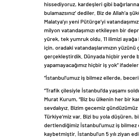
hissediyoruz, kardeşleri gibi bağırların
bulamazsınız’ dediler. Biz de Allah’a şük
Malatya’yı yeni Pütürge’yi vatandaşımızla
milyon vatandaşımızı etkileyen bir depr
yürek, tek yumruk oldu. 11 ilimizi ayağa
için, oradaki vatandaşlarımızın yüzünü g
gerçekleştirdik. Dünyada hiçbir yerde b
yapamayacağımız hiçbir iş yok” ifadeler
“İstanbul’umuz iş bilmez ellerde, becer
“Trafik çilesiyle İstanbul’da yaşamı sol
Murat Kurum, “Biz bu ülkenin her bir karı
sevdalıyız. Bizim gecemiz gündüzümüz m
Türkiye’miz var. Bizi bu yola düşüren, b
dertlendiğimiz İstanbul’umuz iş bilmez 
kaybetmiştir. İstanbul’un 5 yılı ziyan 