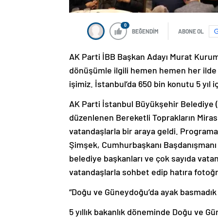
0
BEĞENDİM
ABONE OL
AK Parti İBB Başkan Adayı Murat Kurum, 
dönüşümle ilgili hemen hemen her ilde 
işimiz. İstanbul’da 650 bin konutu 5 yıl
AK Parti İstanbul Büyükşehir Belediye 
düzenlenen Bereketli Toprakların Mira
vatandaşlarla bir araya geldi. Program
Şimşek, Cumhurbaşkanı Başdanışmanı Mus
belediye başkanları ve çok sayıda vatan
vatandaşlarla sohbet edip hatıra fotoğra
“Doğu ve Güneydoğu’da ayak basmadık t
5 yıllık bakanlık döneminde Doğu ve G