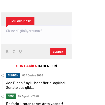
HIZLI YORUM YAP
GÖNDER
SON DAKİKA
HABERLERİ
GÜNDEM
07 Ağustos 2026
Joe Biden 6 aylık hedeflerini açıkladı.
Senato buz gibi…
SPOR
07 Ağustos 2026
En fazla kızaran takım Antalyaspor!