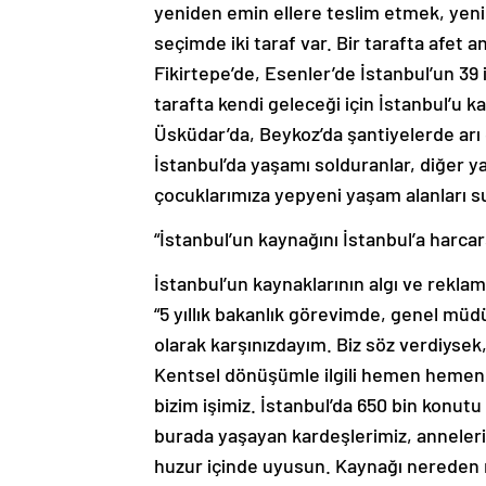
yeniden emin ellere teslim etmek, yeni
seçimde iki taraf var. Bir tarafta afet a
Fikirtepe’de, Esenler’de İstanbul’un 39 i
tarafta kendi geleceği için İstanbul’u k
Üsküdar’da, Beykoz’da şantiyelerde arı g
İstanbul’da yaşamı solduranlar, diğer 
çocuklarımıza yepyeni yaşam alanları s
“İstanbul’un kaynağını İstanbul’a harca
İstanbul’un kaynaklarının algı ve rekl
“5 yıllık bakanlık görevimde, genel müd
olarak karşınızdayım. Biz söz verdiysek,
Kentsel dönüşümle ilgili hemen hemen 
bizim işimiz. İstanbul’da 650 bin konutu
burada yaşayan kardeşlerimiz, anneler
huzur içinde uyusun. Kaynağı nereden m