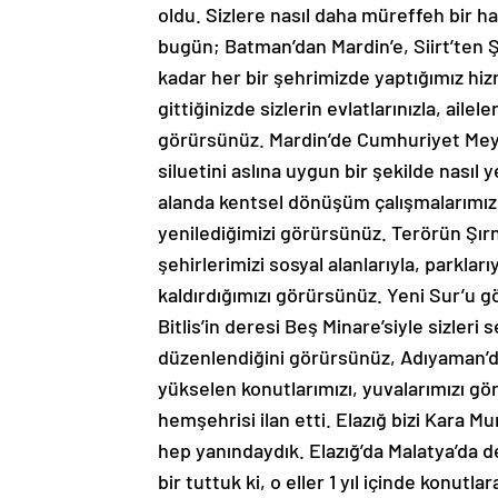
oldu. Sizlere nasıl daha müreffeh bir 
bugün; Batman’dan Mardin’e, Siirt’ten Şı
kadar her bir şehrimizde yaptığımız hi
gittiğinizde sizlerin evlatlarınızla, ailel
görürsünüz. Mardin’de Cumhuriyet Meydan
siluetini aslına uygun bir şekilde nasıl 
alanda kentsel dönüşüm çalışmalarımız
yenilediğimizi görürsünüz. Terörün Şır
şehirlerimizi sosyal alanlarıyla, parklar
kaldırdığımızı görürsünüz. Yeni Sur’u g
Bitlis’in deresi Beş Minare’siyle sizleri
düzenlendiğini görürsünüz, Adıyaman’da 
yükselen konutlarımızı, yuvalarımızı gör
hemşehrisi ilan etti. Elazığ bizi Kara M
hep yanındaydık. Elazığ’da Malatya’da d
bir tuttuk ki, o eller 1 yıl içinde konut