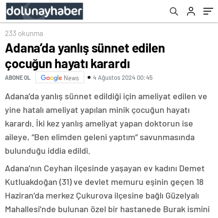
233 okunma
Adana’da yanlış sünnet edilen
çocuğun hayatı karardı
4 Ağustos 2024 00:45
ABONE OL
News
Adana’da yanlış sünnet edildiği için ameliyat edilen ve
yine hatalı ameliyat yapılan minik çocuğun hayatı
karardı. İki kez yanlış ameliyat yapan doktorun ise
aileye, “Ben elimden geleni yaptım” savunmasında
bulunduğu iddia edildi.
Adana’nın Ceyhan ilçesinde yaşayan ev kadını Demet
Kutluakdoğan (31) ve devlet memuru eşinin geçen 18
Haziran’da merkez Çukurova ilçesine bağlı Güzelyalı
Mahallesi’nde bulunan özel bir hastanede Burak ismini