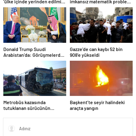
‘ülke içinde yerinden edilmiş’
imkansız matematik problemi
olarak yaşıyor
çözüldü
Donald Trump Suudi
Gazze’de can kaybı 52 bin
Arabistan’da: Görüşmelerde
908’e yükseldi
uyukladı
Metrobüs kazasında
Başkent’te seyir halindeki
tutuklanan sürücünün
araçta yangın
ifadesine ulaşıldı