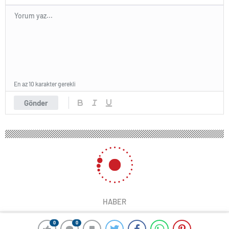
En az 10 karakter gerekli
Gönder
0
0
0
0