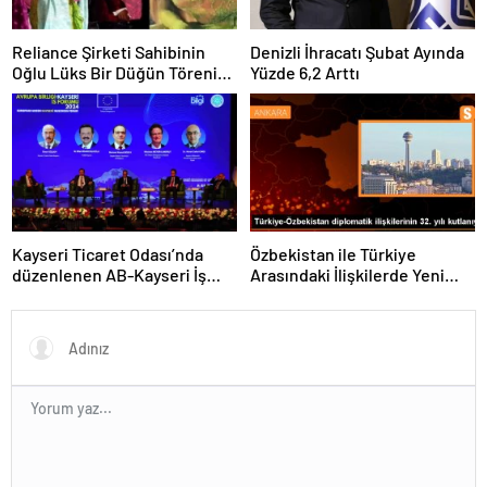
Reliance Şirketi Sahibinin
Denizli İhracatı Şubat Ayında
Oğlu Lüks Bir Düğün Töreni
Yüzde 6,2 Arttı
Düzenledi
Kayseri Ticaret Odası’nda
Özbekistan ile Türkiye
düzenlenen AB-Kayseri İş
Arasındaki İlişkilerde Yeni
Forumu’nda yeşil dönüşüm
Dönem
ve dijitalleşme vurgusu
yapıldı