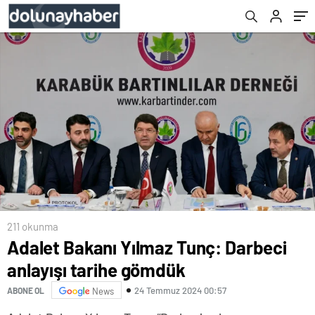
211 okunma
Adalet Bakanı Yılmaz Tunç: Darbeci
anlayışı tarihe gömdük
24 Temmuz 2024 00:57
ABONE OL
News