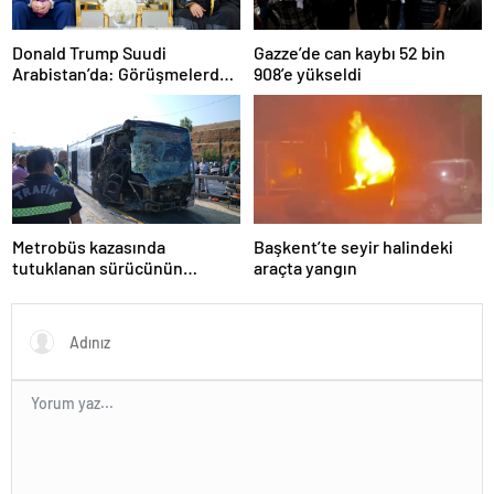
Donald Trump Suudi
Gazze’de can kaybı 52 bin
Arabistan’da: Görüşmelerde
908’e yükseldi
uyukladı
Metrobüs kazasında
Başkent’te seyir halindeki
tutuklanan sürücünün
araçta yangın
ifadesine ulaşıldı