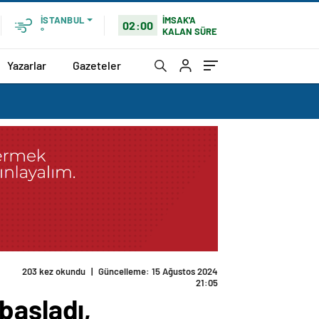
İMSAK'A
İSTANBUL
02:00
KALAN SÜRE
°
Yazarlar
Gazeteler
ylara odaklandık
başladı,