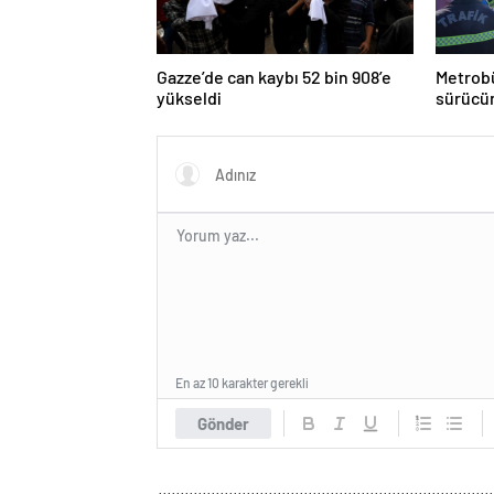
Gazze’de can kaybı 52 bin 908’e
Metrobü
yükseldi
sürücün
En az 10 karakter gerekli
Gönder