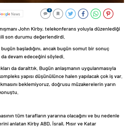
0
News
anışmanı John Kirby, telekonferans yoluyla düzenlediği
gili son durumu değerlendirdi.
n bugün başladığını, ancak bugün somut bir sonuç
n da devam edeceğini söyledi.
ukları da daralttık. Bugün anlaşmanın uygulanmasıyla
 kompleks yapısı düşünülünce halen yapılacak çok iş var.
kmasını beklemiyoruz, doğrusu müzakerelerin yarın
konuştu.
asının tüm tarafların yararına olacağını ve bu nedenle
ni anlatan Kirby ABD, İsrail, Mısır ve Katar
nduğunu ve görüşmelere doğrudan katılmayan Hamas’ın