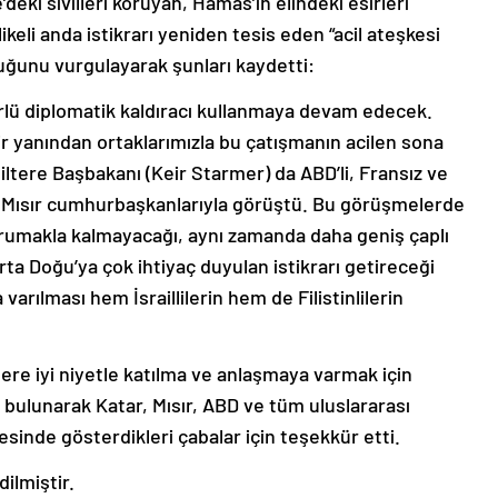
ikeli anda istikrarı yeniden tesis eden “acil ateşkesi
duğunu vurgulayarak şunları kaydetti:
ürlü diplomatik kaldıracı kullanmaya devam edecek.
ir yanından ortaklarımızla bu çatışmanın acilen sona
iltere Başbakanı (Keir Starmer) da ABD’li, Fransız ve
e Mısır cumhurbaşkanlarıyla görüştü. Bu görüşmelerde
korumakla kalmayacağı, aynı zamanda daha geniş çaplı
rta Doğu’ya çok ihtiyaç duyulan istikrarı getireceği
varılması hem İsraillilerin hem de Filistinlilerin
re iyi niyetle katılma ve anlaşmaya varmak için
bulunarak Katar, Mısır, ABD ve tüm uluslararası
esinde gösterdikleri çabalar için teşekkür etti.
ilmiştir.