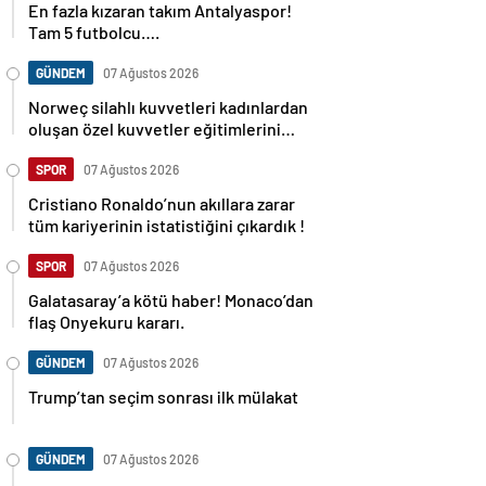
Tam 5 futbolcu….
GÜNDEM
07 Ağustos 2026
Norweç silahlı kuvvetleri kadınlardan
oluşan özel kuvvetler eğitimlerini
başlattı.
SPOR
07 Ağustos 2026
Cristiano Ronaldo’nun akıllara zarar
tüm kariyerinin istatistiğini çıkardık !
SPOR
07 Ağustos 2026
Galatasaray’a kötü haber! Monaco’dan
flaş Onyekuru kararı.
GÜNDEM
07 Ağustos 2026
Trump’tan seçim sonrası ilk mülakat
GÜNDEM
07 Ağustos 2026
Avusturya başbakanı Sebastian Kurz