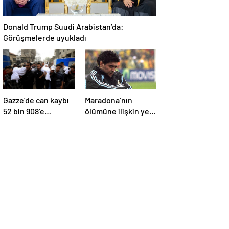
Donald Trump Suudi Arabistan’da:
Görüşmelerde uyukladı
Gazze’de can kaybı
Maradona’nın
52 bin 908’e
ölümüne ilişkin yeni
yükseldi
belgeler ortaya çıktı