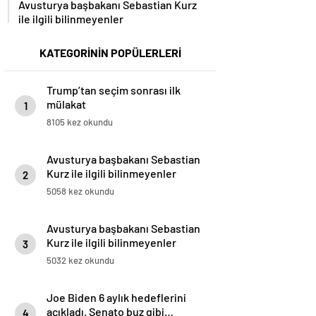
ile ilgili bilinmeyenler
KATEGORİNİN POPÜLERLERİ
Trump’tan seçim sonrası ilk
mülakat
1
8105 kez okundu
Avusturya başbakanı Sebastian
Kurz ile ilgili bilinmeyenler
2
5058 kez okundu
Avusturya başbakanı Sebastian
Kurz ile ilgili bilinmeyenler
3
5032 kez okundu
Joe Biden 6 aylık hedeflerini
açıkladı. Senato buz gibi…
4