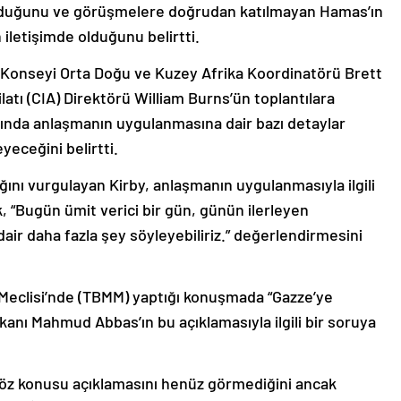
 iletişimde olduğunu belirtti.
 Konseyi Orta Doğu ve Kuzey Afrika Koordinatörü Brett
atı (CIA) Direktörü William Burns’ün toplantılara
asında anlaşmanın uygulanmasına dair bazı detaylar
yeceğini belirtti.
ğını vurgulayan Kirby, anlaşmanın uygulanmasıyla ilgili
ek, “Bugün ümit verici bir gün, günün ilerleyen
dair daha fazla şey söyleyebiliriz.” değerlendirmesini
 Meclisi’nde (TBMM) yaptığı konuşmada “Gazze’ye
kanı Mahmud Abbas’ın bu açıklamasıyla ilgili bir soruya
 söz konusu açıklamasını henüz görmediğini ancak
rının İsrail ile Hamas olduğunu belirtti.