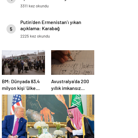
3311 kez okundu
Putin’den Ermenistan’ı yıkan
açıklama: Karabağ
5
Azerbaycan’ın ayrılmaz bir
2225 kez okundu
parçasıdır!
BM: Dünyada 83,4
Avustralya’da 200
milyon kişi ‘ülke
yıllık imkansız
içinde yerinden
matematik
edilmiş’ olarak
problemi çözüldü
yaşıyor