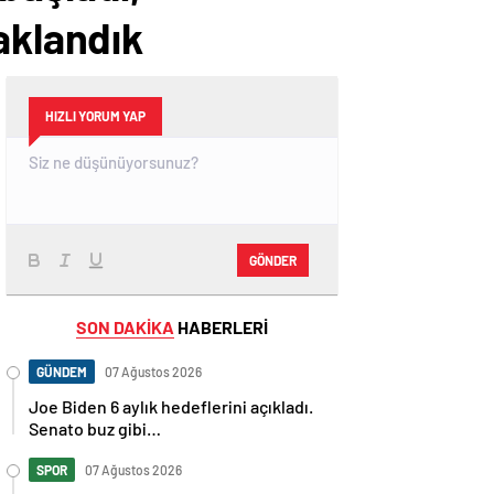
aklandık
HIZLI YORUM YAP
GÖNDER
SON DAKİKA
HABERLERİ
GÜNDEM
07 Ağustos 2026
Joe Biden 6 aylık hedeflerini açıkladı.
Senato buz gibi…
SPOR
07 Ağustos 2026
En fazla kızaran takım Antalyaspor!