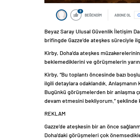
0
BEĞENDİM
ABONE OL
Beyaz Saray Ulusal Güvenlik İletişim D
brifingde Gazze’de ateşkes süreciyle il
Kirby, Doha’da ateşkes müzakerelerini
beklemediklerini ve görüşmelerin yarı
Kirby, “Bu toplantı öncesinde bazı boşl
ilgili detaylara odaklandık. Anlaşmanın
Bugünkü görüşmelerden bir anlaşma çı
devam etmesini bekliyorum.” şeklinde 
REKLAM
Gazze’de ateşkesin bir an önce sağlanm
Doha’daki görüşmeleri çok önemsedikleri
heyetlerinin görüşmelerde hazır bulu