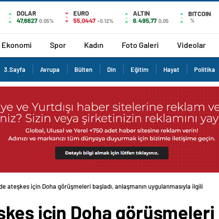
DOLAR
EURO
ALTIN
BITCOIN
47,6627
55,0447
6.495,77
%
0.05%
-0.12%
0,05
Ekonomi
Spor
Kadın
Foto Galeri
Videolar
3.Sayfa
Avrupa
Bülten
Din
Eğitim
Hayat
Politika
e ateşkes için Doha görüşmeleri başladı, anlaşmanın uygulanmasıyla ilgili deta
kes için Doha görüşmeleri 