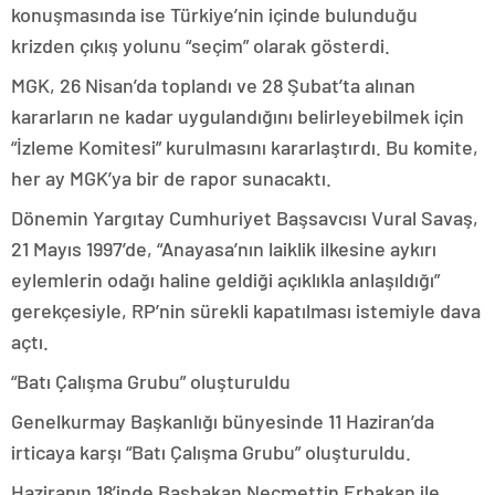
konuşmasında ise Türkiye’nin içinde bulunduğu
krizden çıkış yolunu “seçim” olarak gösterdi.
MGK, 26 Nisan’da toplandı ve 28 Şubat’ta alınan
kararların ne kadar uygulandığını belirleyebilmek için
“İzleme Komitesi” kurulmasını kararlaştırdı. Bu komite,
her ay MGK’ya bir de rapor sunacaktı.
Dönemin Yargıtay Cumhuriyet Başsavcısı Vural Savaş,
21 Mayıs 1997’de, “Anayasa’nın laiklik ilkesine aykırı
eylemlerin odağı haline geldiği açıklıkla anlaşıldığı”
gerekçesiyle, RP’nin sürekli kapatılması istemiyle dava
açtı.
“Batı Çalışma Grubu” oluşturuldu
Genelkurmay Başkanlığı bünyesinde 11 Haziran’da
irticaya karşı “Batı Çalışma Grubu” oluşturuldu.
Haziranın 18’inde Başbakan Necmettin Erbakan ile