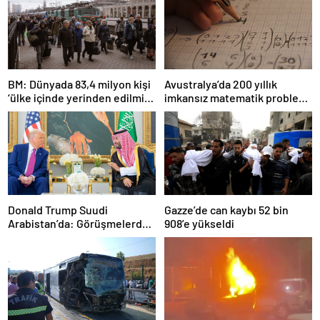
BM: Dünyada 83,4 milyon kişi
Avustralya’da 200 yıllık
‘ülke içinde yerinden edilmiş’
imkansız matematik problemi
olarak yaşıyor
çözüldü
Donald Trump Suudi
Gazze’de can kaybı 52 bin
Arabistan’da: Görüşmelerde
908’e yükseldi
uyukladı