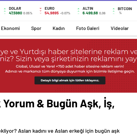
DOLAR
EURO
ALTIN
BITCOIN
47,5980
54,9895
6.499,68
%
0.05%
-0.07%
0,06
Ekonomi
Spor
Kadın
Foto Galeri
Videolar
 Yorum & Bugün Aşk, İş,
ekliyor? Aslan kadını ve Aslan erkeği için bugün aşk