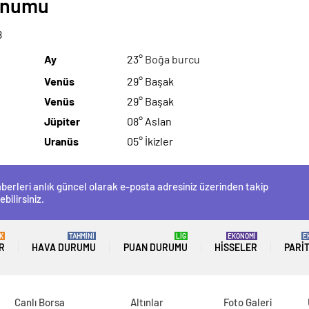
Konumu
8
Ay
23°
Boğa burcu
Venüs
29° Başak
Venüs
29° Başak
Jüpiter
08° Aslan
Uranüs
05° İkizler
berleri anlık güncel olarak e-posta adresiniz üzerinden takip
ebilirsiniz.
K
TAHMİNİ
LİG
EKONOMİ
E
R
HAVA DURUMU
PUAN DURUMU
HISSELER
PARI
Canlı Borsa
Altınlar
Foto Galeri