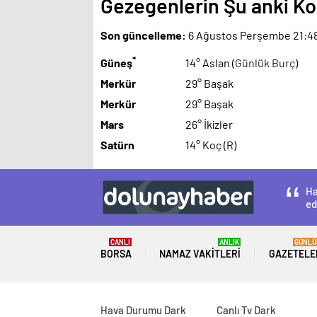
Gezegenlerin Şu anki 
Son güncelleme:
6 Ağustos Perşembe 21:4
*
Güneş
14° Aslan (
Günlük Burç
)
Merkür
29° Başak
Merkür
29° Başak
Mars
26° İkizler
Satürn
14° Koç (R)
Ha
ed
CANLI
ANLIK
GÜNLÜ
BORSA
NAMAZ VAKITLERI
GAZETELE
Hava Durumu Dark
Canlı Tv Dark