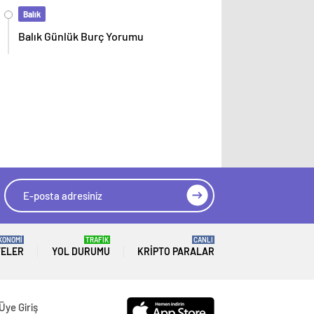
Balık
Balık Günlük Burç Yorumu
KONOMİ
TRAFİK
CANLI
TELER
YOL DURUMU
KRIPTO PARALAR
Üye Giriş