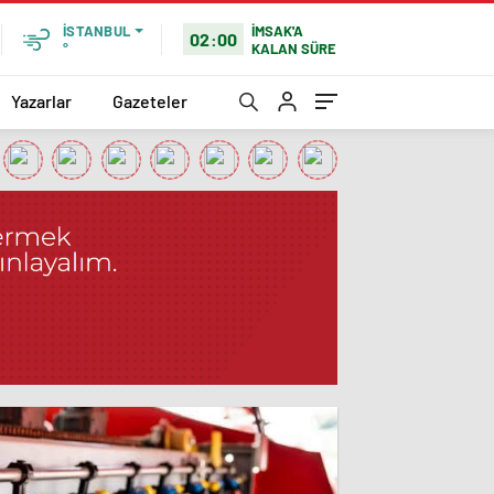
İMSAK'A
İSTANBUL
02:00
KALAN SÜRE
°
Yazarlar
Gazeteler