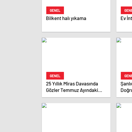
GENEL
GEN
Bilkent halı yıkama
Ev İn
GENEL
GEN
25 Yıllık Miras Davasında
Şanlı
Gözler Temmuz Ayındaki
Doğr
Karar Duruşmasına Çevrildi