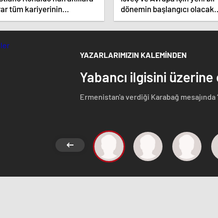
ar tüm kariyerinin
dönemin başlangıcı olacak
atistiğini çıkardık !
kararlar.
YAZARLARIMIZIN KALEMİNDEN
Yabancı ilgisini üzerine
Ermenistan'a verdiği Karabağ mesajında 
Azerbaycan Cumhuriyeti'nin ayrılmaz bir pa
etmeyen Başbakan Paşinyan Dağlık karaba
görüştü. Ermenistan'a verdiği desteği 
ise dikkat çeken bir ziyaret gerçekleştird