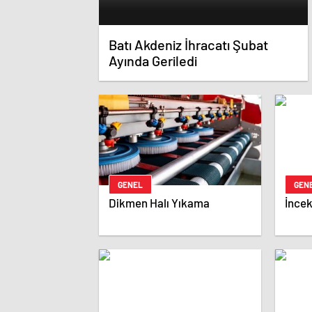
Batı Akdeniz İhracatı Şubat
Ayında Geriledi
GENEL
GEN
Dikmen Halı Yıkama
İncek