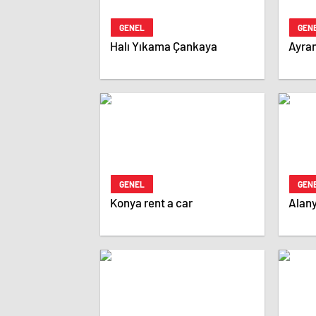
GENEL
GEN
Halı Yıkama Çankaya
Ayran
GENEL
GEN
Konya rent a car
Alany