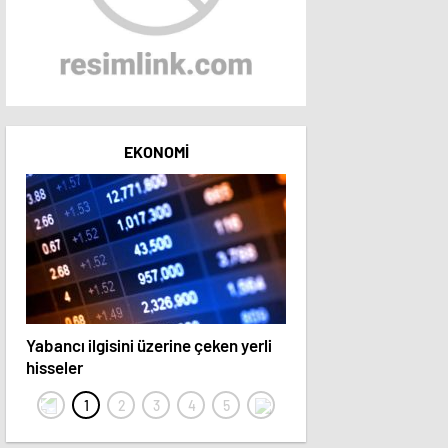
EKONOMI
Yabancı ilgisini üzerine çeken yerli
15 hisse hedef fiyatını 
hisseler