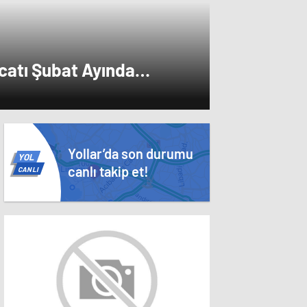
acatı Şubat Ayında
Yollar’da son durumu
YOL
canlı takip et!
CANLI