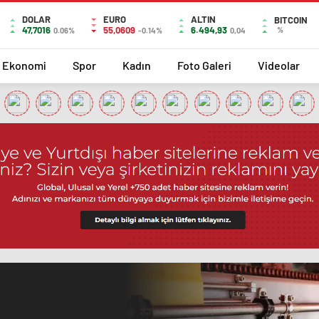
DOLAR
EURO
ALTIN
BITCOIN
47,7016
55,0609
6.494,93
%
0.06%
-0.14%
0,04
Ekonomi
Spor
Kadın
Foto Galeri
Videolar