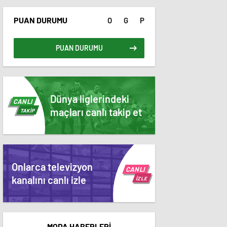
PUAN DURUMU
O
G
P
PUAN DURUMU
Dünya liglerindeki
CANLI
maçları canlı takip et
TAKİP
Onlarca televizyon
CANLI
kanalını canlı izle
İZLE
MODA HABERLERİ