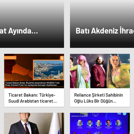
bat Ayında
Batı Akdeniz İhr
Geriledi
Ticaret Bakanı: Türkiye-
Reliance Şirketi Sahibinin
Suudi Arabistan ticaret
Oğlu Lüks Bir Düğün
hacmi artacak
Töreni Düzenledi