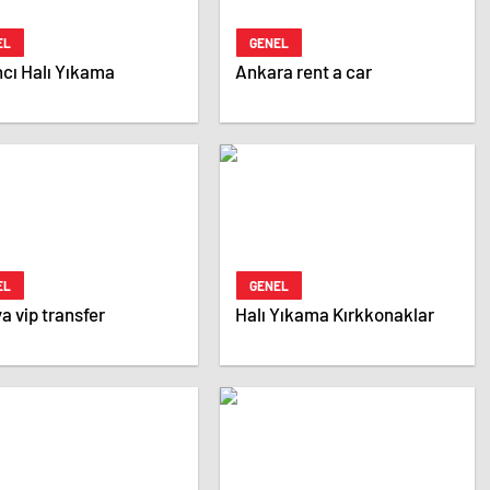
EL
GENEL
cı Halı Yıkama
Ankara rent a car
EL
GENEL
a vip transfer
Halı Yıkama Kırkkonaklar