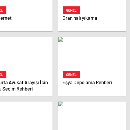
EL
GENEL
ternet
Oran halı yıkama
EL
GENEL
urfa Avukat Arayışı İçin
Eşya Depolama Rehberi
u Seçim Rehberi