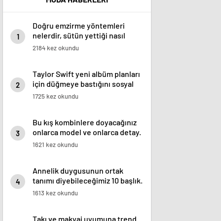
Doğru emzirme yöntemleri
nelerdir, sütün yettiği nasıl
1
anlaşılır?
2184 kez okundu
Taylor Swift yeni albüm planları
için düğmeye bastığını sosyal
2
medyadan duyurdu!
1725 kez okundu
Bu kış kombinlere doyacağınız
onlarca model ve onlarca detay.
3
1621 kez okundu
Annelik duygusunun ortak
tanımı diyebileceğimiz 10 başlık.
4
1613 kez okundu
Takı ve makyaj uyumuna trend