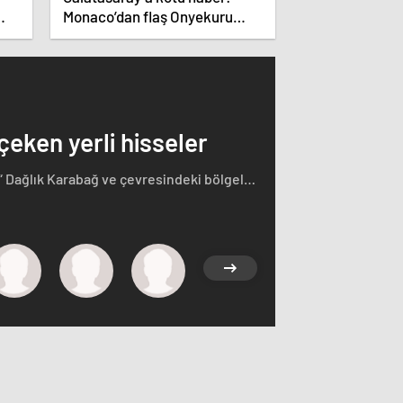
Monaco’dan flaş Onyekuru
kararı.
 çeken yerli hisseler
“ Dağlık Karabağ ve çevresindeki bölgeler
rçasıdır” dedi. İstifa çağrılarını kabul
ğ'ın sözde lideri Arayik Harutyunyan'la
saklamayan Fransa Cumhurbaşkanı Macron
i.