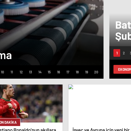
Bat
Şub
ama
İnce
EKONOM
ON DAKİKA
stiano Ronaldo’nun akıllara
İsveç ve Avrupa için yeni bir