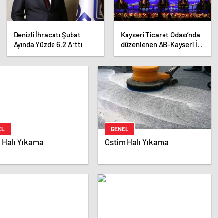
Denizli İhracatı Şubat
Kayseri Ticaret Odası’nda
Ayında Yüzde 6,2 Arttı
düzenlenen AB-Kayseri İş
Forumu’nda yeşil dönüşüm
ve dijitalleşme vurgusu
yapıldı
EL
GENEL
 Halı Yıkama
Ostim Halı Yıkama