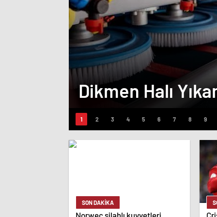
Dikmen Halı Yık
SON DAKİKA
S
Norweç silahlı kuvvetleri
Cri