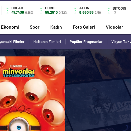
DOLAR
EURO
ALTIN
BITCOIN
47,7436
55,2510
6.660,55
%
0.18%
0.32%
2,59
Ekonomi
Spor
Kadın
Foto Galeri
Videolar
yondaki Filmler
Haftanın Filmleri
Popüler Fragmanlar
Vizyon Tak